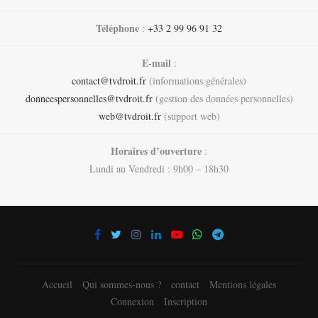
Téléphone
:
+33 2 99 96 91 32
E-mail
:
contact@tvdroit.fr
(informations générales)
donneespersonnelles@tvdroit.fr
(gestion des données personnelles)
web@tvdroit.fr
(support web)
Horaires d’ouverture
:
Lundi au Vendredi : 9h00 – 18h30
Accueil
Qui sommes-nous ?
contact
Mentions légales
Connexion
Inscription