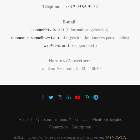
Téléphone
:
+33 2 99 96 91 32
E-mail
:
contact@tvdroit.fr
(informations générales)
donneespersonnelles@tvdroit.fr
(gestion des données personnelles)
web@tvdroit.fr
(support web)
Horaires d’ouverture
:
Lundi au Vendredi : 9h00 – 18h30
Accueil
Qui sommes-nous ?
contact
Mentions légales
Connexion
Inscription
@2025 - Tous droits réservés. Conçu et développé par
@TV DROIT